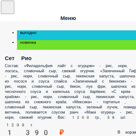
Меню
выгодно
новинка
Сет Рио
Состав: «Филадельфия лайт с огурцом» - рис, нори,
лосось, сливочный сыр, свежий огурчик. «Запеченный Гиф
- рис, нори, сливочный сыр, пекинская капуста, шапочка
из лосося и соуса спайси. «Запеченный с беконом» -
рис, нори, сливочный сыр, бекон, лук фри, шапочка из
чесночного соуса и капелька соуса барбекю. «С крем-
крабом» - рис, нори, сливочный сыр, пекинская капуста,
шапочка из снежного краба. «Мексика» - тортилья ,
сливочный сыр, пекинская капуста, зеленый лучок, помидо
ветчина, поливается соусом ранч. «Маки огурец» - рис,
нори, свежий огурчик. Вес: 1200 гр., 58 шт.
1200 г.
1 390 ₽
В корзи