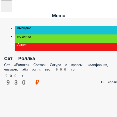
Меню
выгодно
новинка
Акция
Сет Роллка
Сет «Роллка» Состав: Сакура с крабом, калифорния,
чизмаки, эби ролл. вес 900 гр.
900 г.
930 ₽
В корзи